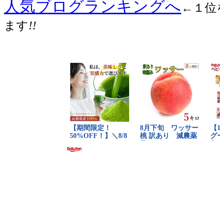
人気ブログランキングへ
←１位
ます
!!