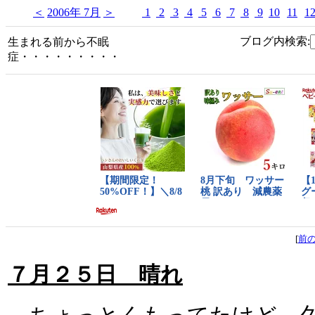
＜
2006年 7月
＞
1
2
3
4
5
6
7
8
9
10
11
1
ブログ内検索:
生まれる前から不眠
症・・・・・・・・・
[
前
７月２５日 晴れ