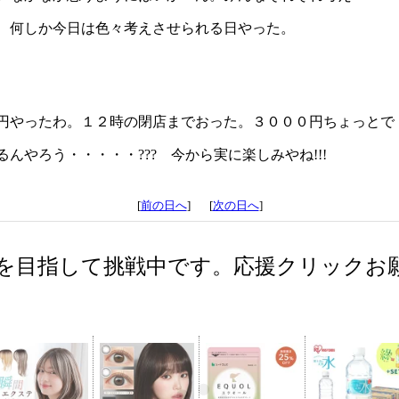
、何しか今日は色々考えさせられる日やった。
円やったわ。１２時の閉店までおった。３０００円ちょっとで
やろう・・・・・??? 今から実に楽しみやね!!!
[
前の日へ
] [
次の日へ
]
を目指して挑戦中です。応援クリックお