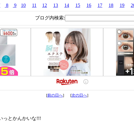
7
8
9
10
11
12
13
14
15
16
17
18
19
2
ブログ内検索:
[
前の日へ
] [
次の日へ
]
っとかんかいな!!!