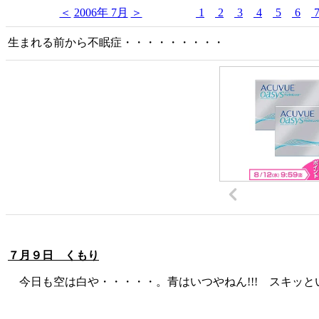
＜
2006年 7月
＞
1
2
3
4
5
6
生まれる前から不眠症・・・・・・・・・
７月９日 くもり
今日も空は白や・・・・・。青はいつやねん!!! スキッとい