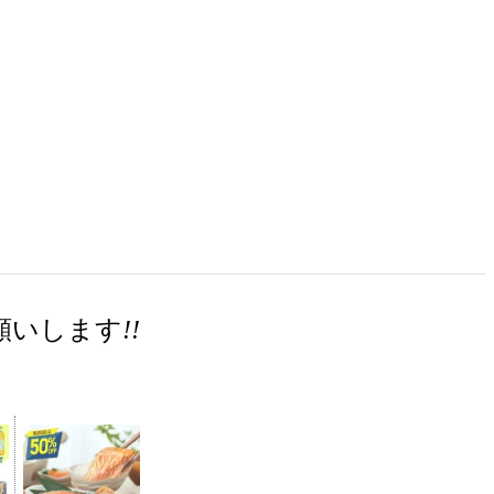
願いします
!!