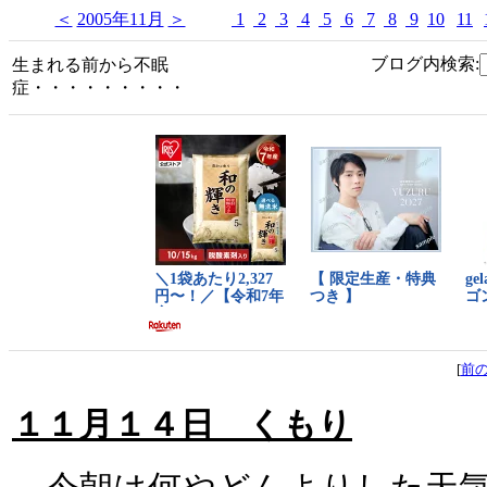
＜
2005年11月
＞
1
2
3
4
5
6
7
8
9
10
11
ブログ内検索:
生まれる前から不眠
症・・・・・・・・・
[
前
１１月１４日 くもり