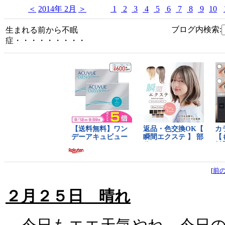
＜
2014年 2月
＞
1
2
3
4
5
6
7
8
9
10
ブログ内検索:
生まれる前から不眠
症・・・・・・・・・
[
前
２月２５日 晴れ