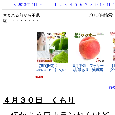
＜
2013年 4月
＞
1
2
3
4
5
6
7
8
9
10
11
ブログ内検索:
生まれる前から不眠
症・・・・・・・・・
[
前
４月３０日 くもり