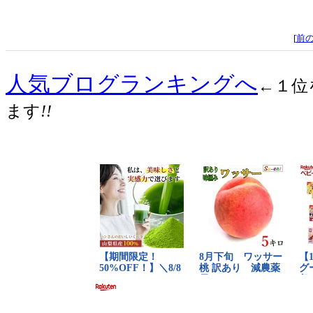
[
前
人気ブログランキングへ
←１位
ます
!!