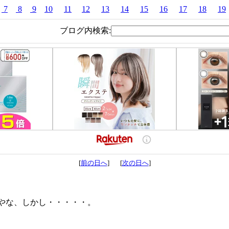
7
8
9
10
11
12
13
14
15
16
17
18
19
ブログ内検索:
[
前の日へ
] [
次の日へ
]
やな、しかし・・・・・。