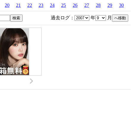
20
21
22
23
24
25
26
27
28
29
30
過去ログ：
年
月