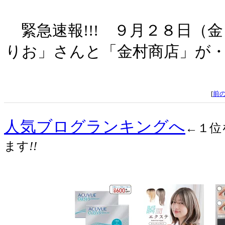
緊急速報!!! ９月２８日（
りお」さんと「金村商店」が・・
[
前
人気ブログランキングへ
←１位
ます
!!