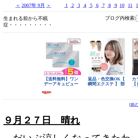
＜
2007年 9月
＞
1
2
3
4
5
6
7
8
9
10
11
ブログ内検索:
生まれる前から不眠
症・・・・・・・・・
[
前
９月２７日 晴れ