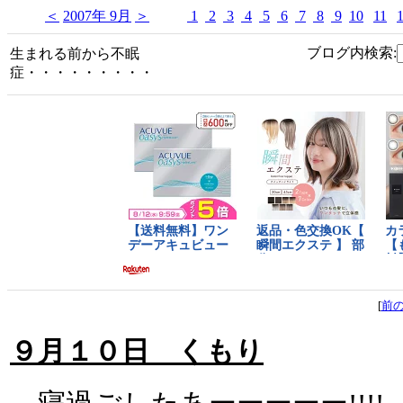
＜
2007年 9月
＞
1
2
3
4
5
6
7
8
9
10
11
ブログ内検索:
生まれる前から不眠
症・・・・・・・・・
[
前
９月１０日 くもり