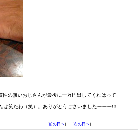
せ一貫性の無いおじさんが最後に一万円出してくれはって、
は笑たわ（笑）。ありがとうございましたーーー!!!
[
前の日へ
] [
次の日へ
]