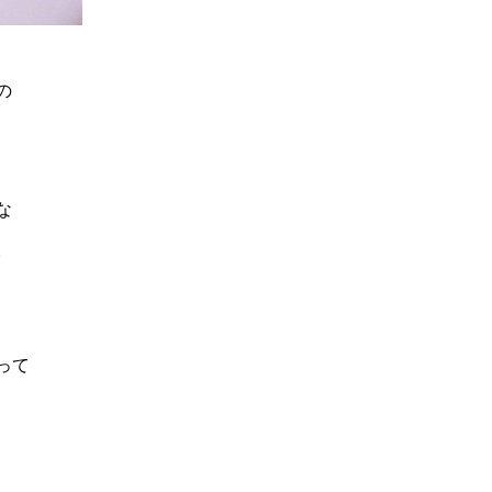
の
な
。
って