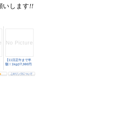
願いします
!!