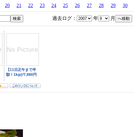
20
21
22
23
24
25
26
27
28
29
30
過去ログ：
年
月