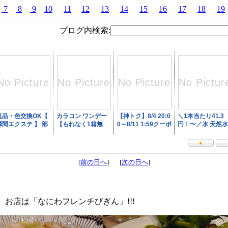
7
8
9
10
11
12
13
14
15
16
17
18
19
ブログ内検索:
[
前の日へ
] [
次の日へ
]
お店は「なにわフレンチびぎん」!!!