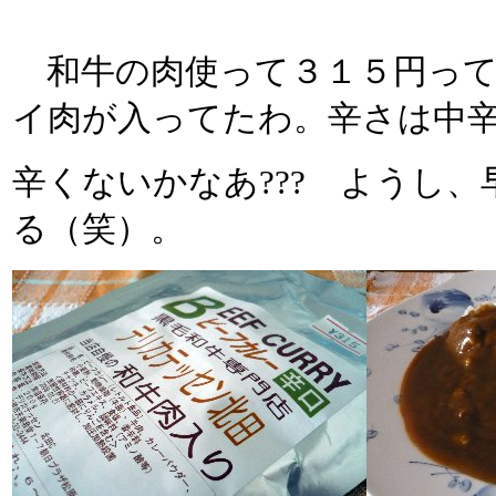
和牛の肉使って３１５円って
イ肉が入ってたわ。辛さは中
辛くないかなあ??? ようし
る（笑）。