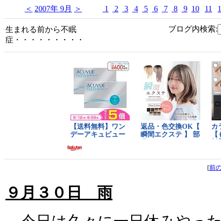
＜
2007年 9月
＞
1
2
3
4
5
6
7
8
9
10
11
ブログ内検索:
生まれる前から不眠
症・・・・・・・・・
[
前
９月３０日 雨