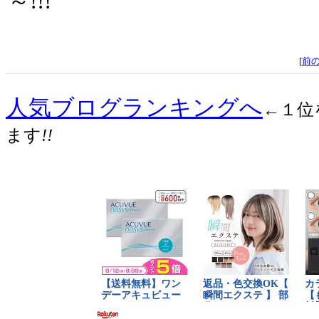
～!!!
[
前
人気ブログランキングへ
←１位
ます
!!