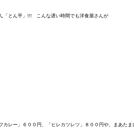
「とん平」!!! こんな遅い時間でも洋食屋さんが
フカレー」６００円、「ヒレカツレツ」８００円や。まあたま