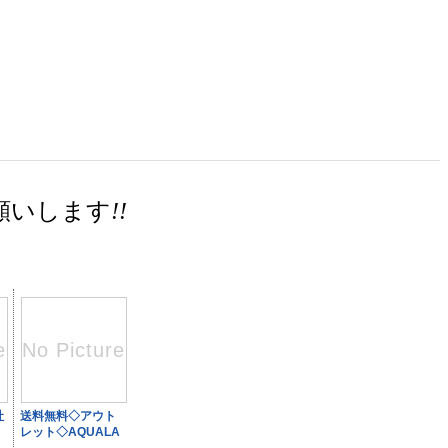
願いします
!!