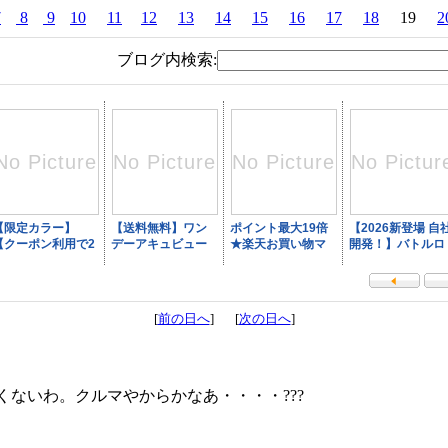
7
8
9
10
11
12
13
14
15
16
17
18
19
2
ブログ内検索:
[
前の日へ
] [
次の日へ
]
ないわ。クルマやからかなあ・・・・???