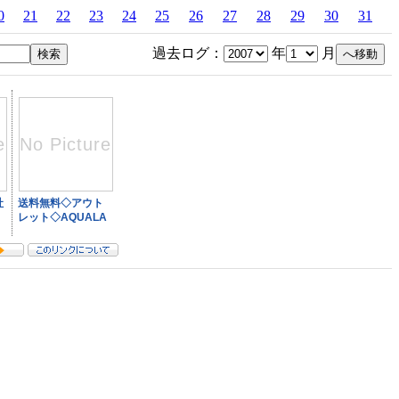
0
21
22
23
24
25
26
27
28
29
30
31
過去ログ：
年
月