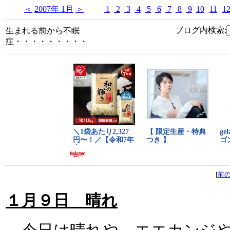
＜
2007年 1月
＞
1
2
3
4
5
6
7
8
9
10
11
1
ブログ内検索:
生まれる前から不眠
症・・・・・・・・・
[
前
１月９日 晴れ