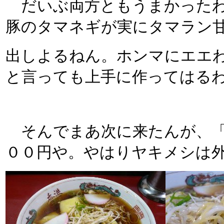
だいぶ両方ともうまかったわ
豚のタマネギが実にタマラン
出しよるねん。ホンマにエエ
と言っても上手に作ってはる
そんでまあ次に来たんが、「
００円や。やはりヤキメシは