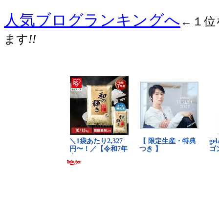
人気ブログランキングへ
←１位
ます
!!