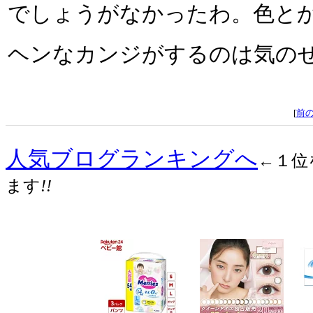
でしょうがなかったわ。色と
ヘンなカンジがするのは気のせ
[
前
人気ブログランキングへ
←１位
ます
!!