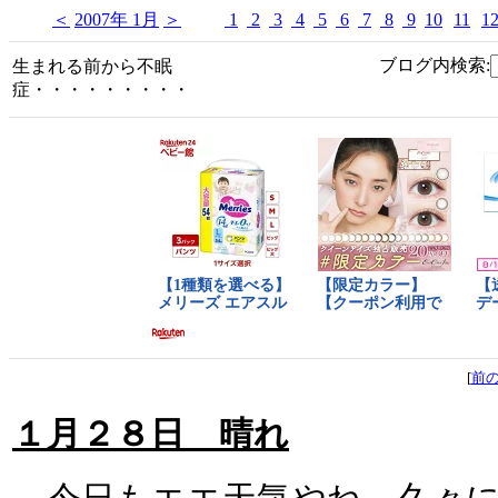
＜
2007年 1月
＞
1
2
3
4
5
6
7
8
9
10
11
1
ブログ内検索:
生まれる前から不眠
症・・・・・・・・・
[
前
１月２８日 晴れ