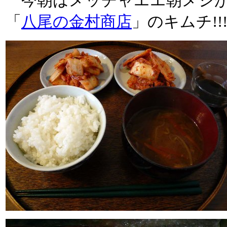
今朝はメッチャエエ朝メシが
「
八尾の金村商店
」のキムチ!!