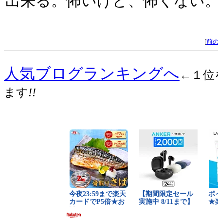
出来る。怖いけど、怖くない
[
前
人気ブログランキングへ
←１位
ます
!!