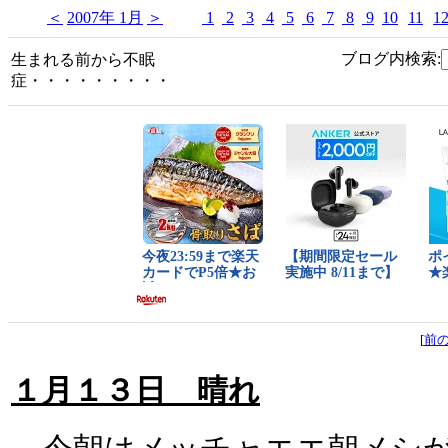
＜
2007年 1月
＞
1
2
3
4
5
6
7
8
9
10
11
1
ブログ内検索:
生まれる前から不眠
症・・・・・・・・・
[
前
１月１３日 晴れ