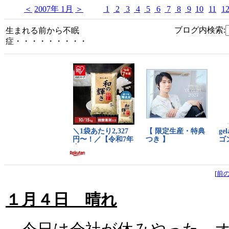
＜
2007年 1月
＞
1
2
3
4
5
6
7
8
9
10
11
1
ブログ内検索:
生まれる前から不眠
症・・・・・・・・・
[
前
１月４日 晴れ