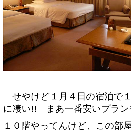
せやけど１月４日の宿泊で１
に凄い!! まあ一番安いプラ
１０階やってんけど、この部