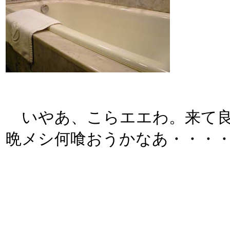
いやあ、こらエエわ。来て良か
晩メシ何喰おうかなあ・・・・・