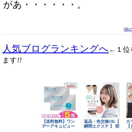
があ・・・・・・。
[
前
人気ブログランキングへ
←１位
ます
!!