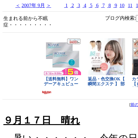
＜
2007年 9月
＞
1
2
3
4
5
6
7
8
9
10
11
ブログ内検索:
生まれる前から不眠
症・・・・・・・・・
[
前
９月１７日 晴れ