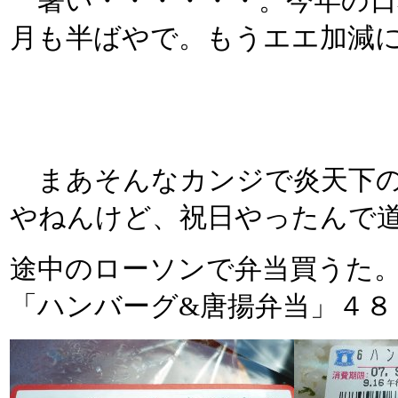
暑い・・・・・・。今年の日本
月も半ばやで。もうエエ加減
まあそんなカンジで炎天下の
やねんけど、祝日やったんで
途中のローソンで弁当買うた
「ハンバーグ&唐揚弁当」４８０