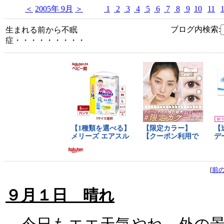
＜
2005年 9月
＞
1
2
3
4
5
6
7
8
9
10
11
ブログ内検索:
生まれる前から不眠
症・・・・・・・・・
[
前
９月１日 晴れ