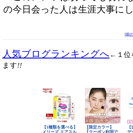
の今日会った人は生涯大事に
[
前
人気ブログランキングへ
←１位
ます
!!