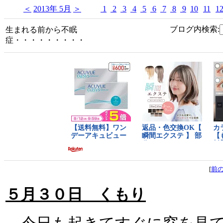
＜
2013年 5月
＞
1
2
3
4
5
6
7
8
9
10
11
1
ブログ内検索:
生まれる前から不眠
症・・・・・・・・・
[
前
５月３０日 くもり