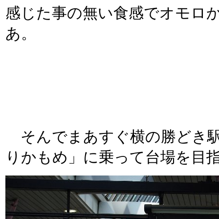
感じた事の無い食感でオモロ
あ。
そんでまあすぐ横の勝どき駅
りかもめ」に乗って台場を目