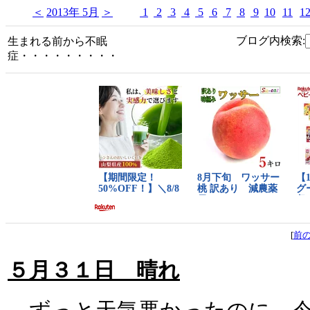
＜
2013年 5月
＞
1
2
3
4
5
6
7
8
9
10
11
1
ブログ内検索:
生まれる前から不眠
症・・・・・・・・・
[
前
５月３１日 晴れ