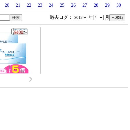
20
21
22
23
24
25
26
27
28
29
30
過去ログ：
年
月