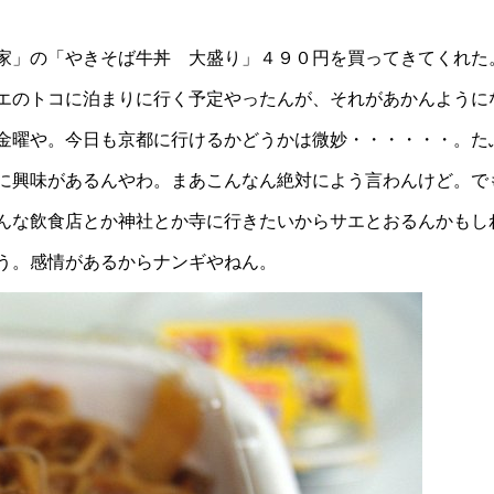
家」の「やきそば牛丼 大盛り」４９０円を買ってきてくれた
エのトコに泊まりに行く予定やったんが、それがあかんように
金曜や。今日も京都に行けるかどうかは微妙・・・・・・。た
に興味があるんやわ。まあこんなん絶対によう言わんけど。で
んな飲食店とか神社とか寺に行きたいからサエとおるんかもし
う。感情があるからナンギやねん。