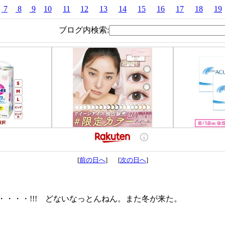
7
8
9
10
11
12
13
14
15
16
17
18
19
ブログ内検索:
[
前の日へ
] [
次の日へ
]
・・・!!! どないなっとんねん。また冬が来た。