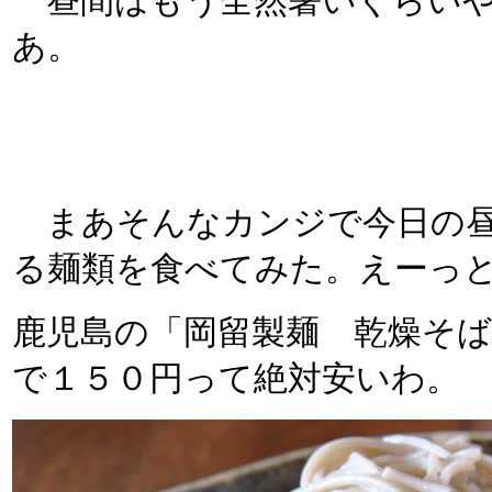
昼間はもう全然暑いぐらいや
あ。
まあそんなカンジで今日の昼
る麺類を食べてみた。えーっ
鹿児島の「岡留製麺 乾燥そ
で１５０円って絶対安いわ。