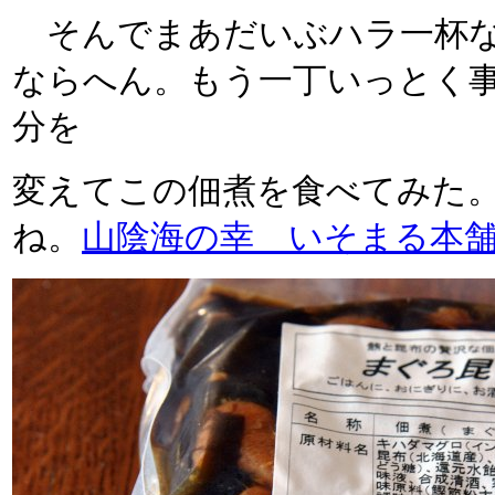
そんでまあだいぶハラ一杯な
ならへん。もう一丁いっとく
分を
変えてこの佃煮を食べてみた
ね。
山陰海の幸 いそまる本