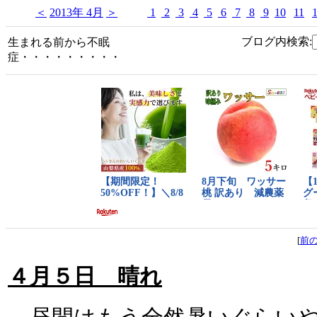
＜
2013年 4月
＞
1
2
3
4
5
6
7
8
9
10
11
ブログ内検索:
生まれる前から不眠
症・・・・・・・・・
[
前
４月５日 晴れ