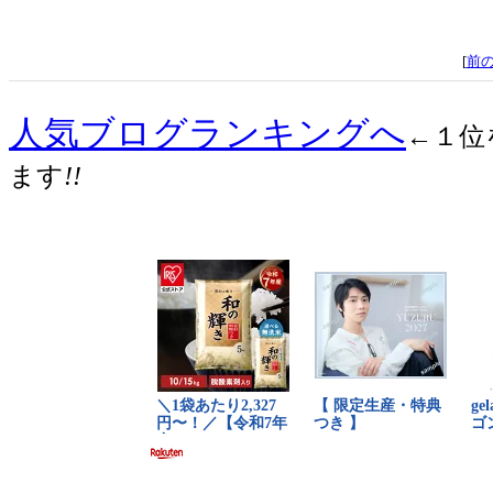
[
前
人気ブログランキングへ
←１位
ます
!!