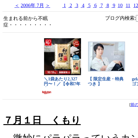
＜
2006年 7月
＞
1
2
3
4
5
6
7
8
9
10
11
1
ブログ内検索:
生まれる前から不眠
症・・・・・・・・・
[
前
７月１日 くもり