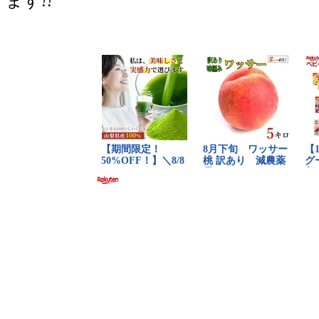
ます
!!