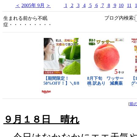
＜
2005年 9月
＞
1
2
3
4
5
6
7
8
9
10
11
ブログ内検索:
生まれる前から不眠
症・・・・・・・・・
[
前
９月１８日 晴れ