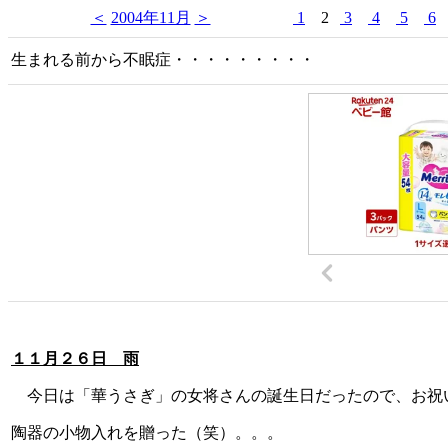
＜
2004年11月
＞
1
2
3
4
5
6
生まれる前から不眠症・・・・・・・・・
１１月２６日 雨
今日は「華うさぎ」の女将さんの誕生日だったので、お祝い
陶器の小物入れを贈った（笑）。。。