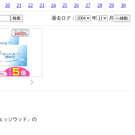
20
21
22
23
24
25
26
27
28
29
30
過去ログ：
年
月
ェッジウッド」の