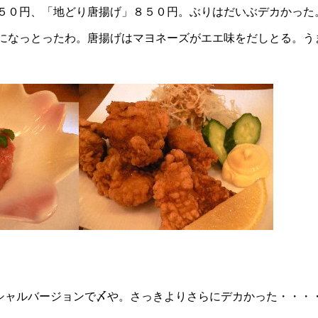
５０円、「地どり唐揚げ」８５０円。ぶりはだいぶデカかった
になっとったわ。唐揚げはマヨネーズがエエ味をだしとる。う
シャルバージョンで〆や。さっきよりさらにデカかった・・・