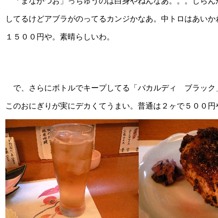
「まながつお」っちゅうのは白身やねんなあ。。。しらんか
してるけどアブラがのってるカンジかなあ。中トロはあいか
１５００円や。素晴らしいわ。
で、さらにボトルでキープしてる「バカルディ ブラック
このおにぎりが実にデカくてうまい。普通は２ヶで５００円