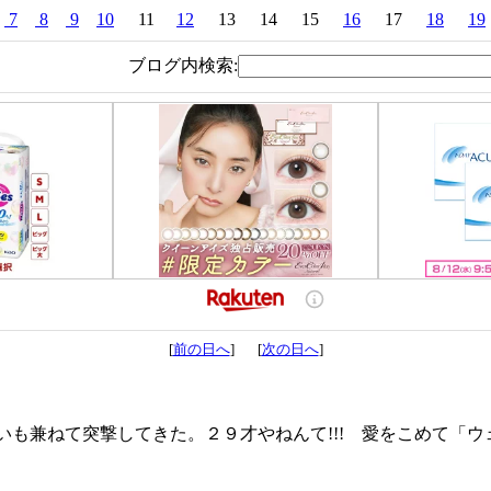
7
8
9
10
11
12
13
14
15
16
17
18
19
ブログ内検索:
[
前の日へ
] [
次の日へ
]
も兼ねて突撃してきた。２９才やねんて!!! 愛をこめて「ウ