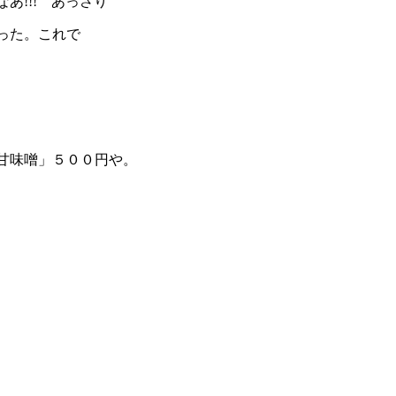
!!! あっさり
った。これで
甘味噌」５００円や。