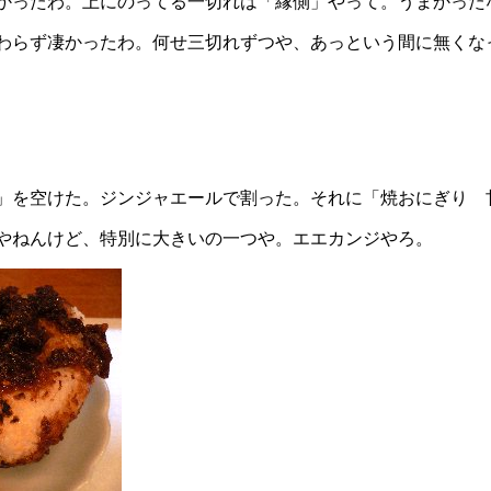
ったわ。上にのってる一切れは「縁側」やって。うまかったなあ
わらず凄かったわ。何せ三切れずつや、あっという間に無くな
」を空けた。ジンジャエールで割った。それに「焼おにぎり 
やねんけど、特別に大きいの一つや。エエカンジやろ。