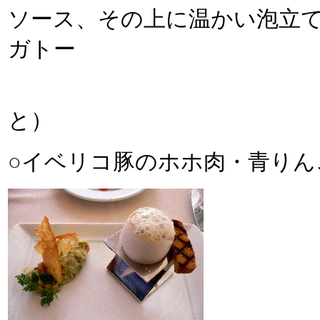
ソース、その上に温かい泡立
ガトー
（ガトーは
と）
○イベリコ豚のホホ肉・青り