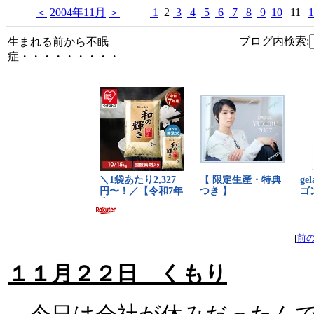
＜
2004年11月
＞
1
2
3
4
5
6
7
8
9
10
11
1
ブログ内検索:
生まれる前から不眠
症・・・・・・・・・
[
前
１１月２２日 くもり