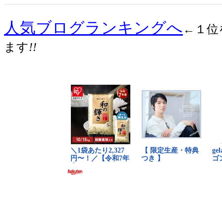
人気ブログランキングへ
←１位
ます
!!