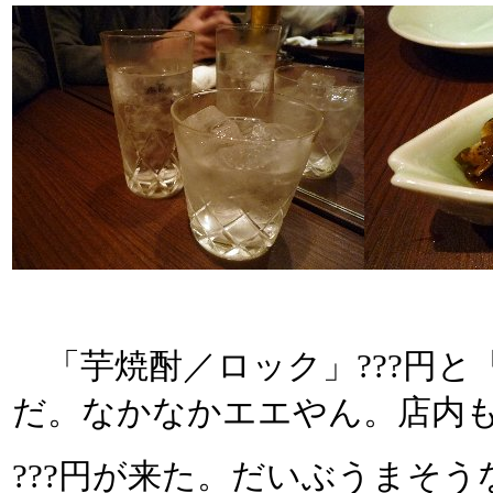
「芋焼酎／ロック」???円と
だ。なかなかエエやん。店内
???円が来た。だいぶうまそ