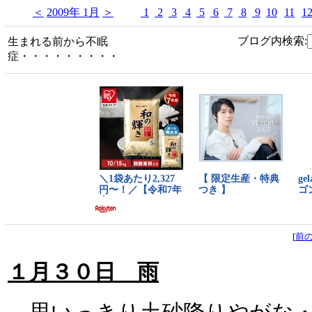
＜
2009年 1月
＞
1
2
3
4
5
6
7
8
9
10
11
1
ブログ内検索:
生まれる前から不眠
症・・・・・・・・・
[
前
１月３０日 雨