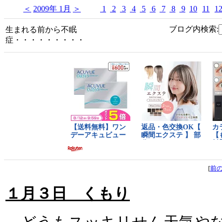
＜
2009年 1月
＞
1
2
3
4
5
6
7
8
9
10
11
1
ブログ内検索:
生まれる前から不眠
症・・・・・・・・・
[
前
１月３日 くもり