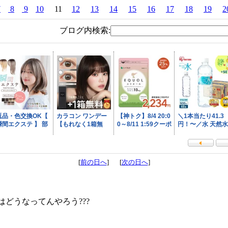
7
8
9
10
11
12
13
14
15
16
17
18
19
2
ブログ内検索:
[
前の日へ
] [
次の日へ
]
どうなってんやろう???