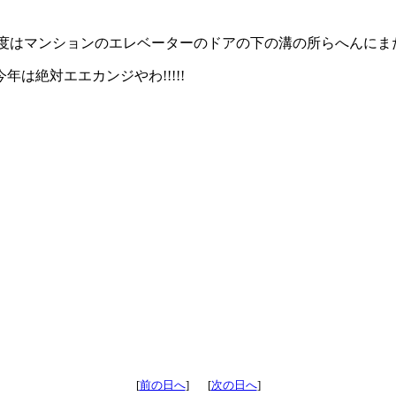
度はマンションのエレベーターのドアの下の溝の所らへんにま
今年は絶対エエカンジやわ!!!!!
[
前の日へ
] [
次の日へ
]