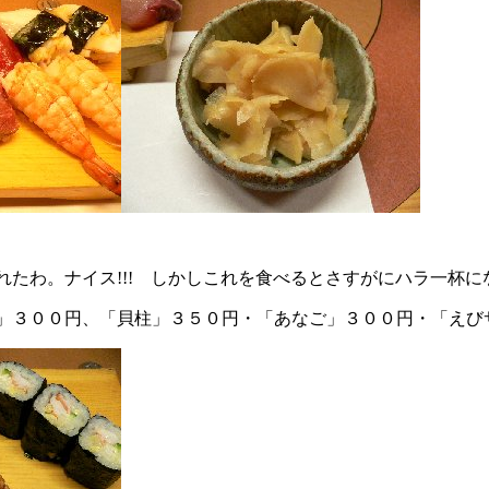
たわ。ナイス!!! しかしこれを食べるとさすがにハラ一杯に
」３００円、「貝柱」３５０円・「あなご」３００円・「えび