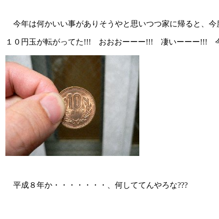
今年は何かいい事がありそうやと思いつつ家に帰ると、今
１０円玉が転がってた!!! おおおーーー!!! 凄いーーー!!! 
平成８年か・・・・・・・、何しててんやろな???