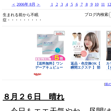
＜
2006年 8月
＞
1
2
3
4
5
6
7
8
9
10
11
1
ブログ内検索:
生まれる前から不眠
症・・・・・・・・・
[
前
８月２６日 晴れ