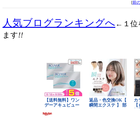
[
前
人気ブログランキングへ
←１位
ます
!!