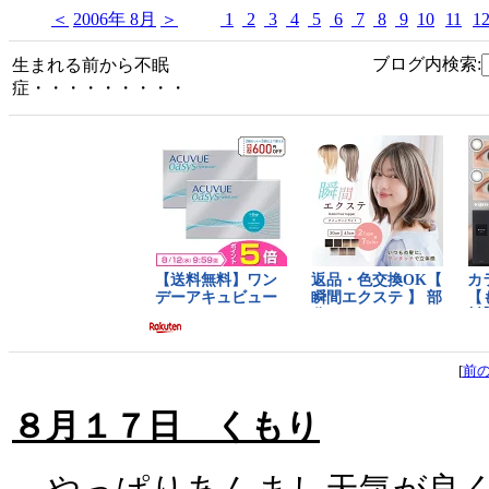
＜
2006年 8月
＞
1
2
3
4
5
6
7
8
9
10
11
1
ブログ内検索:
生まれる前から不眠
症・・・・・・・・・
[
前
８月１７日 くもり