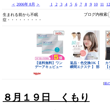
＜
2006年 8月
＞
1
2
3
4
5
6
7
8
9
10
11
1
ブログ内検索:
生まれる前から不眠
症・・・・・・・・・
[
前
８月１９日 くもり