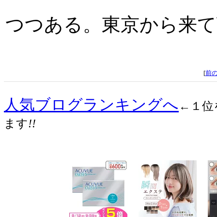
つつある。東京から来て
[
前
人気ブログランキングへ
←１位
ます
!!