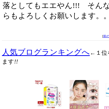
落としてもエエやん!!! そん
らもよろしくお願いします。
[
前
人気ブログランキングへ
←１位
ます
!!