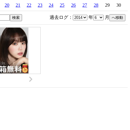
20
21
22
23
24
25
26
27
28
29
30
過去ログ：
年
月