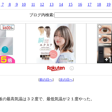
7
8
9
10
11
12
13
14
15
16
17
18
19
ブログ内検索:
[
前の日へ
] [
次の日へ
]
大阪の最高気温は３２度で、最低気温が２１度やった。