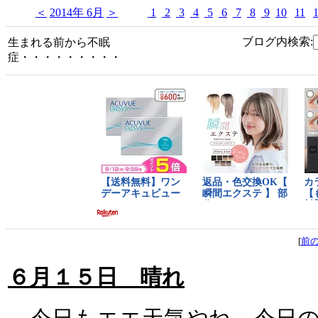
＜
2014年 6月
＞
1
2
3
4
5
6
7
8
9
10
11
ブログ内検索:
生まれる前から不眠
症・・・・・・・・・
[
前
６月１５日 晴れ