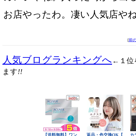
お店やったわ。凄い人気店や
[
前
人気ブログランキングへ
←１位
ます
!!