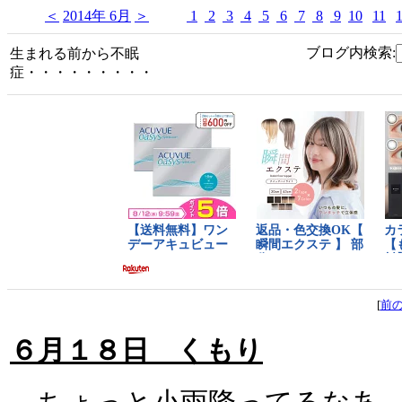
＜
2014年 6月
＞
1
2
3
4
5
6
7
8
9
10
11
ブログ内検索:
生まれる前から不眠
症・・・・・・・・・
[
前
６月１８日 くもり