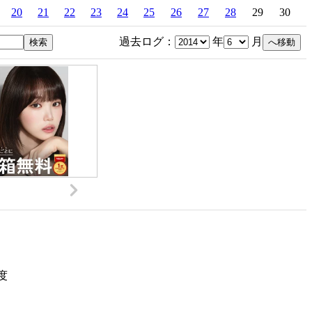
20
21
22
23
24
25
26
27
28
29
30
過去ログ：
年
月
度