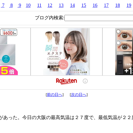
7
8
9
10
11
12
13
14
15
16
17
18
19
ブログ内検索:
[
前の日へ
] [
次の日へ
]
があった。今日の大阪の最高気温は２７度で、最低気温が２２