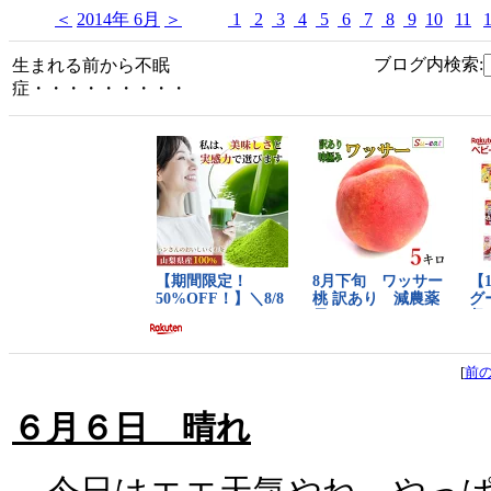
＜
2014年 6月
＞
1
2
3
4
5
6
7
8
9
10
11
ブログ内検索:
生まれる前から不眠
症・・・・・・・・・
[
前
６月６日 晴れ