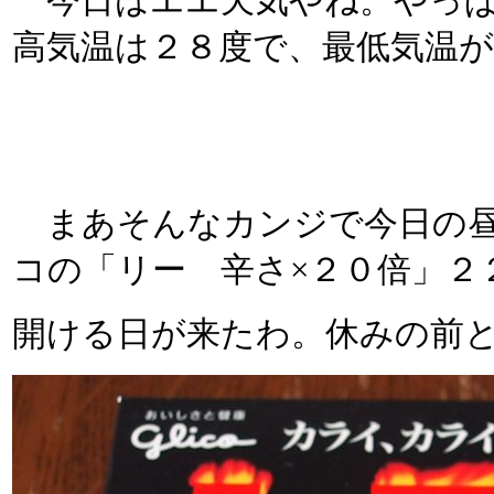
今日はエエ天気やね。やっぱ
高気温は２８度で、最低気温
まあそんなカンジで今日の昼
コの「リー 辛さ×２０倍」２２
開ける日が来たわ。休みの前