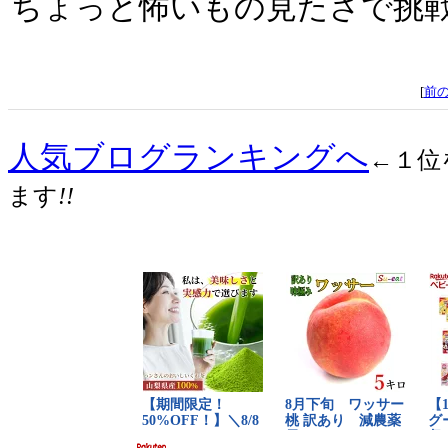
ちょっと怖いもの見たさで挑
[
前
人気ブログランキングへ
←１位
ます
!!