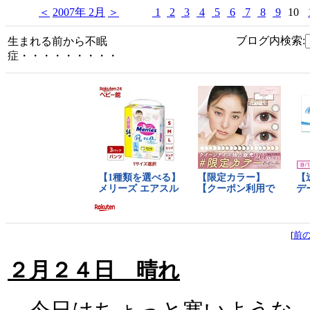
＜
2007年 2月
＞
1
2
3
4
5
6
7
8
9
10
ブログ内検索:
生まれる前から不眠
症・・・・・・・・・
[
前
２月２４日 晴れ