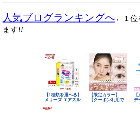
人気ブログランキングへ
←１位
ます
!!