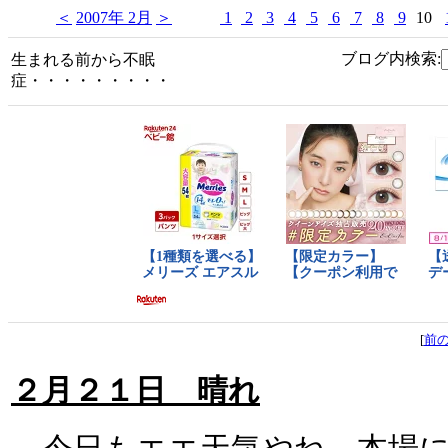
＜
2007年 2月
＞
1
2
3
4
5
6
7
8
9
10
ブログ内検索:
生まれる前から不眠
症・・・・・・・・・
[
前
２月２１日 晴れ