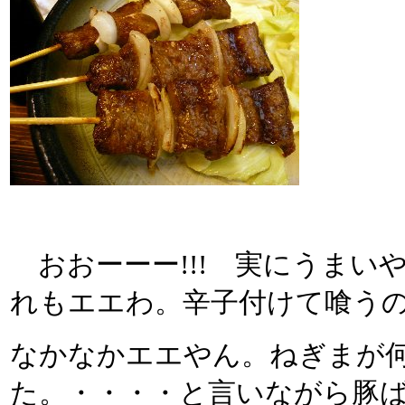
おおーーー!!! 実にうまい
れもエエわ。辛子付けて喰う
なかなかエエやん。ねぎまが
た。・・・・と言いながら豚