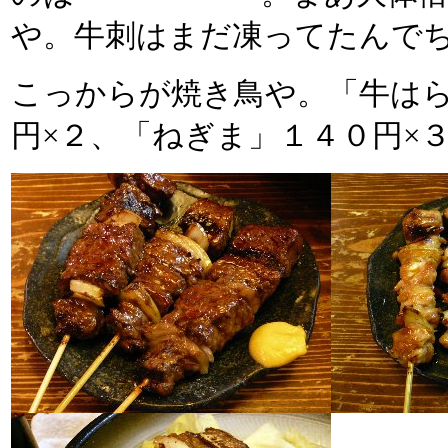
や。牛刺はまだ凍ってたんで
こっからが焼き鳥や。「牛はら
円×２、「ねぎま」１４０円×