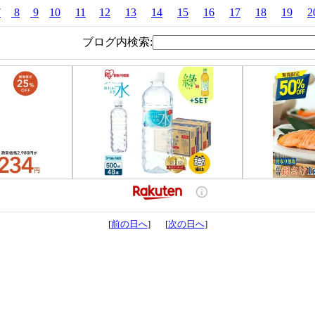
7
8
9
10
11
12
13
14
15
16
17
18
19
2
ブログ内検索:
[
前の日へ
] [
次の日へ
]