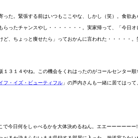
寄った。緊張する前はいつもここやな、しかし（笑）。食欲あ
もらったチャンスやし・・・・・・・。実家帰って、「今日オ
けど、ちょっと痩せたら」っておかんに言われた・・・・・。
１３１４やね。この機会をくれはったのがコールセンター順ちゃ
イフ・イズ・ビューティフル
」の芦内さんも一緒に居てはって
こで今日何をしゃべるかを大体決めるねん。エエーーーーーー!!
ゃべるか決まらないまま収録する部屋に入った。放送室みたい