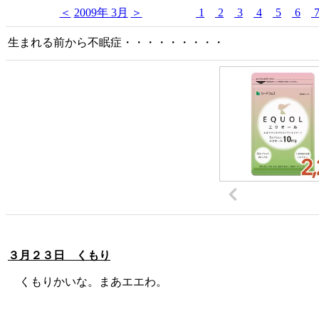
＜
2009年 3月
＞
1
2
3
4
5
6
生まれる前から不眠症・・・・・・・・・
３月２３日 くもり
くもりかいな。まあエエわ。