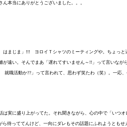
さん本当にありがとうございました。。。
はまじま」!!! ヨロイＴシャツのミーティングや。ちょっと
離が遠い。そんでまあ「遅れてすいません～!!」って言いなが
? 就職活動か??」って言われて、思わず笑たわ（笑）。一応
話は実に盛り上がってた。それ聞きながら、心の中で「いつオ
ながら待っててんけど、一向にダレもその話題にふれようともせ