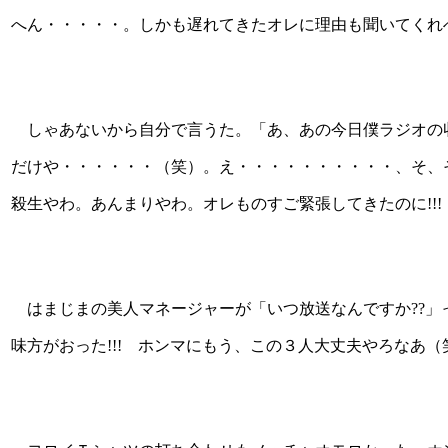
へん・・・・・。しかも遅れてきたオレに理由も聞いてくれ
しゃあないから自分で言うた。「あ、あの今日僕ラジオの
だけや・・・・・・（笑）。え・・・・・・・・・・、そ、そ
殺生やわ。あんまりやわ。オレものすご緊張してきたのに!!! 
はまじまの美人マネージャーが「いつ放送なんですか??」
味方がおった!!! ホンマにもう、この３人大丈夫やろなあ（