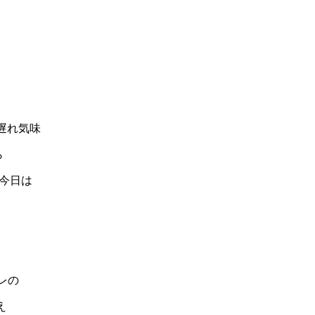
遅れ気味
ら
、今日は
レの
え