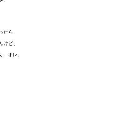
ったら
んけど、
ん、オレ。