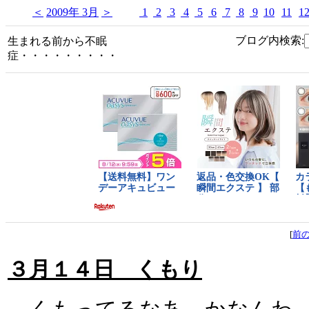
＜
2009年 3月
＞
1
2
3
4
5
6
7
8
9
10
11
1
ブログ内検索:
生まれる前から不眠
症・・・・・・・・・
[
前
３月１４日 くもり