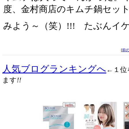
度、金村商店のキムチ鍋セッ
みよう～（笑）!!! たぶんイ
[
前
人気ブログランキングへ
←１位
ます
!!