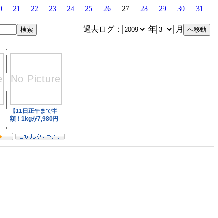
0
21
22
23
24
25
26
27
28
29
30
31
過去ログ：
年
月