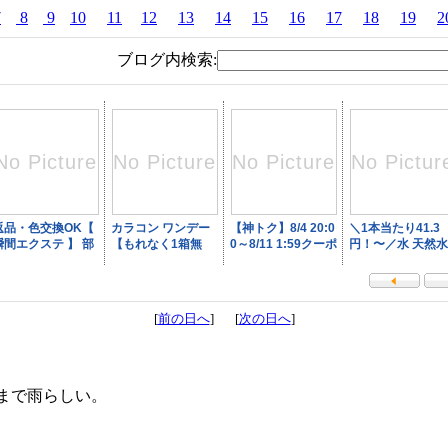
7
8
9
10
11
12
13
14
15
16
17
18
19
2
ブログ内検索:
[
前の日へ
] [
次の日へ
]
まで雨らしい。