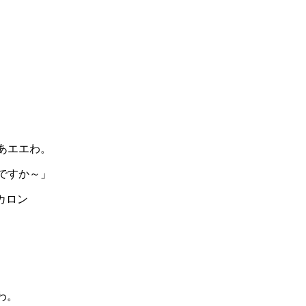
あエエわ。
ですか～」
カロン
わ。