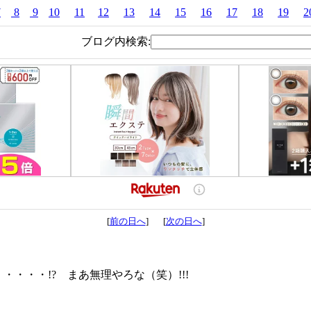
7
8
9
10
11
12
13
14
15
16
17
18
19
2
ブログ内検索:
[
前の日へ
] [
次の日へ
]
・・・!? まあ無理やろな（笑）!!!