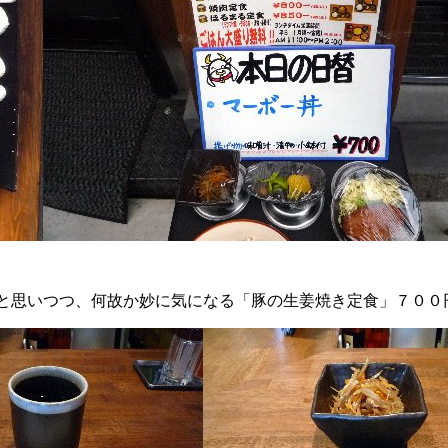
思いつつ、何故か妙に気になる「豚の生姜焼き定食」７００円!