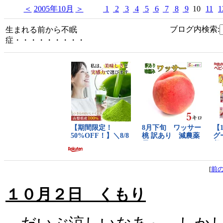
＜
2005年10月
＞
1
2
3
4
5
6
7
8
9
10
11
1
ブログ内検索:
生まれる前から不眠
症・・・・・・・・・
[
前
１０月２日 くもり