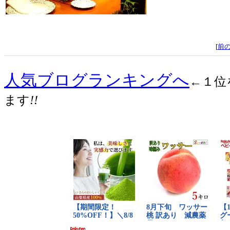
[
前
人気ブログランキングへ
←１位
ます
!!