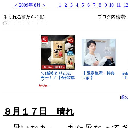
＜
2009年 8月
＞
1
2
3
4
5
6
7
8
9
10
11
1
ブログ内検索:
生まれる前から不眠
症・・・・・・・・・
[
前
８月１７日 晴れ