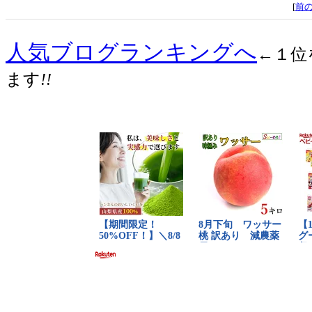
[
前
人気ブログランキングへ
←１位
ます
!!