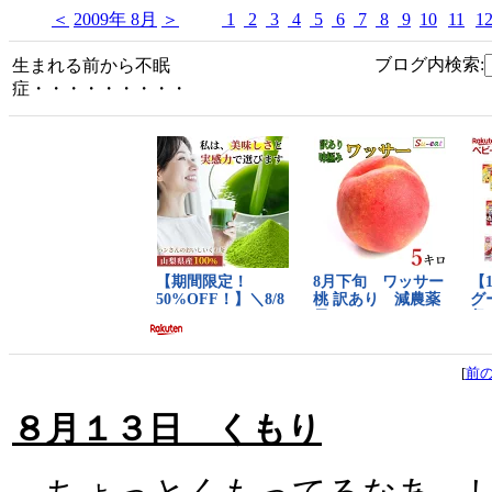
＜
2009年 8月
＞
1
2
3
4
5
6
7
8
9
10
11
1
ブログ内検索:
生まれる前から不眠
症・・・・・・・・・
[
前
８月１３日 くもり