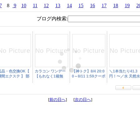
7
8
9
10
11
12
13
14
15
16
17
18
19
2
ブログ内検索:
[
前の日へ
] [
次の日へ
]