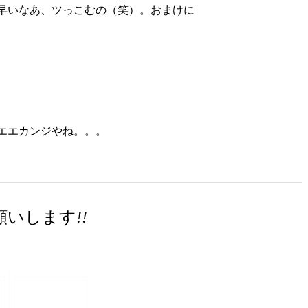
早いなあ、ツっこむの（笑）。おまけに
エエカンジやね。。。
願いします
!!