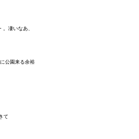
・。凄いなあ、
日に公園来る余裕
きて