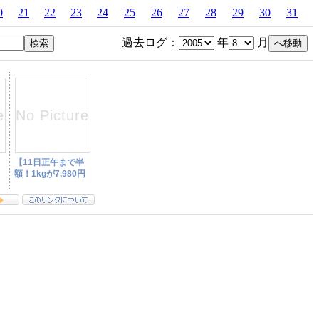
0
21
22
23
24
25
26
27
28
29
30
31
過去ログ：
年
月