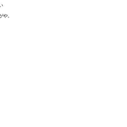
い
がや。