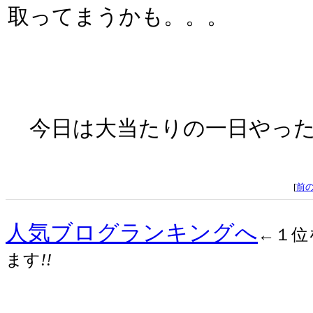
取ってまうかも。。。
今日は大当たりの一日やった
[
前
人気ブログランキングへ
←１位
ます
!!