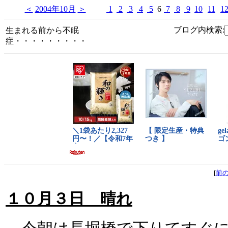
＜
2004年10月
＞
1
2
3
4
5
6
7
8
9
10
11
1
ブログ内検索:
生まれる前から不眠
症・・・・・・・・・
[
前
１０月３日 晴れ