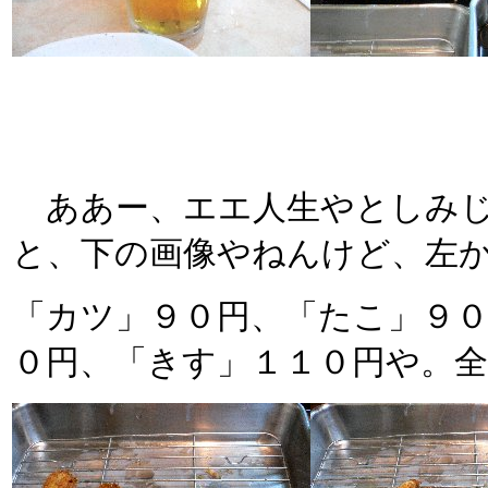
ああー、エエ人生やとしみじみ
と、下の画像やねんけど、左
「カツ」９０円、「たこ」９
０円、「きす」１１０円や。