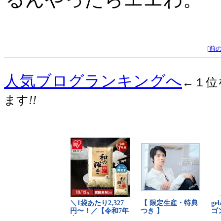
[
前
人気ブログランキングへ
←１位
ます
!!