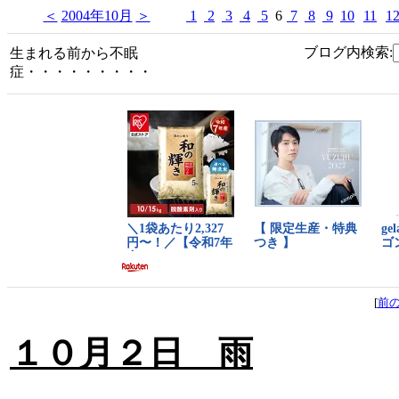
＜
2004年10月
＞
1
2
3
4
5
6
7
8
9
10
11
1
ブログ内検索:
生まれる前から不眠
症・・・・・・・・・
[
前
１０月２日 雨