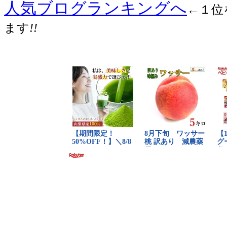
人気ブログランキングへ
←１位
ます
!!