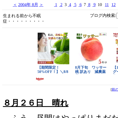
＜
2004年 8月
＞
1
2
3
4
5
6
7
8
9
10
11
12
ブログ内検索:
生まれる前から不眠
症・・・・・・・・・
[
前
８月２６日 晴れ